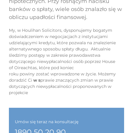
hipotecznych. Przy rosnącym nacisku
banków o spłaty, wiele osób znalazło się w
obliczu upadłości finansowej.
My, w Houlihan Solicitors, dysponujemy bogatym
doświadczeniem w negocjacjach z instytucjami
udzielającymi kredytu, które pozwala na znalezienie
alternatywnego sposobu spłaty długu. Aktualnie
śledzimy postępy w zakresie prawodawstwa
dotyczącego niewypłacalności osób poprzez House
of Oireachtas, które pod koniec
roku powiny zostać wprowadzone w życie. Możemy
doradzić Ci
w s
prawie znaczących zmian w prawie
dotyczących niewypłacalności proponowanych w
projekcie
Umów się teraz na konsultację
1890 50 20 90