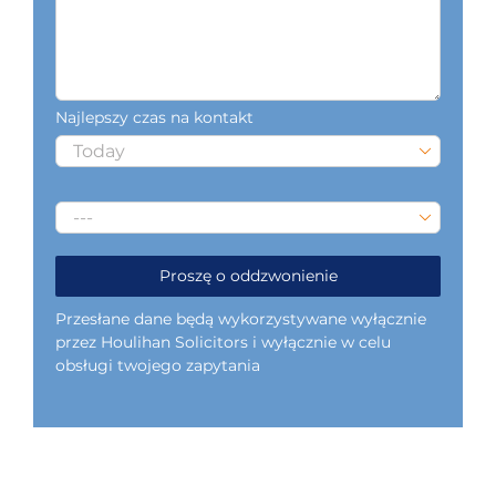
Najlepszy czas na kontakt


Przesłane dane będą wykorzystywane wyłącznie
przez Houlihan Solicitors i wyłącznie w celu
obsługi twojego zapytania